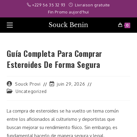
Skip
his giriş
grandpashabet
stake
Galabet
Padişahbet
Galabet
grandpas
+229 56 35 32 93
Livraison gratuite
to
Fin Promo aujord'hui
content
0
Guía Completa Para Comprar
Esteroides De Forma Segura
Auteur/autrice
Dernière
Souck Provi
juin 29, 2026
de
modification
Post
Uncategorized
la
de
category:
publication :
la
publication :
La compra de esteroides se ha vuelto un tema común
entre los aficionados al culturismo y deportistas que
buscan mejorar su rendimiento físico. Sin embargo, es
fundamental hacerlo de manera segura y legal.