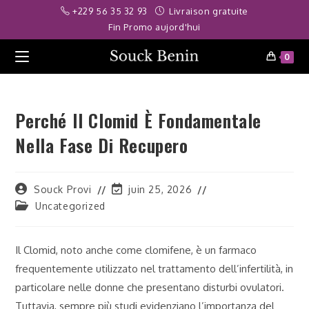
Skip
riş
deneme bonusu
Deneme bonusu veren siteler 2026
betpark
jojo
+229 56 35 32 93
Livraison gratuite
to
Fin Promo aujord'hui
content
0
Perché Il Clomid È Fondamentale
Nella Fase Di Recupero
Auteur/autrice
Dernière
Souck Provi
juin 25, 2026
de
modification
Post
Uncategorized
la
de
category:
publication :
la
publication :
Il Clomid, noto anche come clomifene, è un farmaco
frequentemente utilizzato nel trattamento dell’infertilità, in
particolare nelle donne che presentano disturbi ovulatori.
Tuttavia, sempre più studi evidenziano l’importanza del