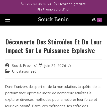
Skip
iriş
deneme bonusu
Deneme bonusu veren siteler 2026
betpark
jo
+229 56 35 32 93
Livraison gratuite
to
Fin Promo aujord'hui
content
0
Découverte Des Stéroïdes Et De Leur
Impact Sur La Puissance Explosive
Auteur/autrice
Dernière
Souck Provi
juin 24, 2026
de
modification
Post
Uncategorized
la
de
category:
publication :
la
publication :
Dans l’univers du sport et de la musculation, la quête de la
performance optimale incite de nombreux athlètes à
explorer diverses méthodes pour améliorer leur force et
leur explosivité. Parmi ces méthodes, les stéroïdes