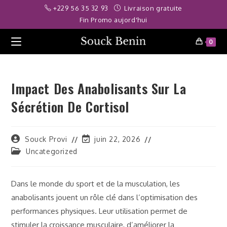
Skip
riş
grandpashabet
stake
Galabet
Padişahbet
grandpashabet
Galabet
+229 56 35 32 93
Livraison gratuite
to
Fin Promo aujord'hui
content
0
Impact Des Anabolisants Sur La
Sécrétion De Cortisol
Auteur/autrice
Dernière
Souck Provi
juin 22, 2026
de
modification
Post
Uncategorized
la
de
category:
publication :
la
publication :
Dans le monde du sport et de la musculation, les
anabolisants jouent un rôle clé dans l’optimisation des
performances physiques. Leur utilisation permet de
stimuler la croissance musculaire, d’améliorer la