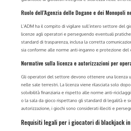
Ruolo dell’Agenzia delle Dogane e dei Monopoli nel
L’ADM ha il compito di vigilare sull’intero settore del gi
licenze agli operatori e perseguendo eventuali pratiche i
standard di trasparenza, inclusa la corretta comunicazione
sia conforme alle norme anti-inganno e protezione del
Normative sulla licenza e autorizzazioni per opera
Gli operatori del settore devono ottenere una licenza u
nelle sale terrestri. La licenza viene rilasciata solo dopo
solvibilità finanziaria e rispetto alle norme anti-riciclagg
o la sala da gioco rispettano gli standard di legalità e si
autorizzazione, i giochi sono considerati illeciti e perse
Requisiti legali per i giocatori di blackjack in 