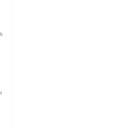
li
to