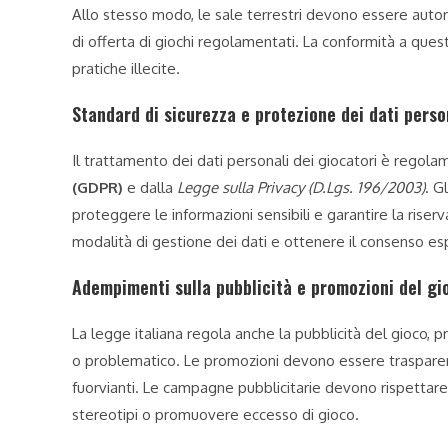
Allo stesso modo, le sale terrestri devono essere autor
di offerta di giochi regolamentati. La conformità a quest
pratiche illecite.
Standard di sicurezza e protezione dei dati perso
Il trattamento dei dati personali dei giocatori è regol
(GDPR)
e dalla
Legge sulla Privacy (D.Lgs. 196/2003)
. G
proteggere le informazioni sensibili e garantire la rise
modalità di gestione dei dati e ottenere il consenso espli
Adempimenti sulla pubblicità e promozioni del gi
La legge italiana regola anche la pubblicità del gioco, 
o problematico. Le promozioni devono essere trasparenti
fuorvianti. Le campagne pubblicitarie devono rispettare l
stereotipi o promuovere eccesso di gioco.