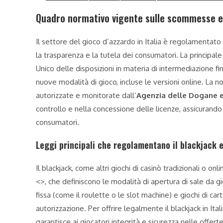
Quadro normativo vigente sulle scommesse e i
Il settore del gioco d’azzardo in Italia è regolamentat
la trasparenza e la tutela dei consumatori. La principale
Unico delle disposizioni in materia di intermediazione fi
nuove modalità di gioco, incluse le versioni online. La n
autorizzate e monitorate dall’
Agenzia delle Dogane 
controllo e nella concessione delle licenze, assicurand
consumatori.
Leggi principali che regolamentano il blackjack e 
Il blackjack, come altri giochi di casinò tradizionali o o
<
>, che definiscono le modalità di apertura di sale da gi
fissa (come il roulette o le slot machine) e giochi di ca
autorizzazione. Per offrire legalmente il blackjack in Ita
garantisce ai giocatori integrità e sicurezza nelle offerte