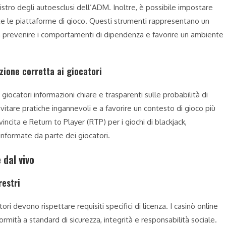
egistro degli autoesclusi dell’ADM. Inoltre, è possibile impostare
amite le piattaforme di gioco. Questi strumenti rappresentano un
 a prevenire i comportamenti di dipendenza e favorire un ambiente
zione corretta ai giocatori
 giocatori informazioni chiare e trasparenti sulle probabilità di
vitare pratiche ingannevoli e a favorire un contesto di gioco più
incita e Return to Player (RTP) per i giochi di blackjack,
nformate da parte dei giocatori.
 dal vivo
restri
ori devono rispettare requisiti specifici di licenza. I casinò online
ità a standard di sicurezza, integrità e responsabilità sociale.