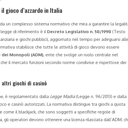
l gioco d’azzardo in Italia
o da un complesso sistema normativo che mira a garantire la legalit
 legge di riferimento è il
Decreto Legislativo n. 58/1998
(Testo
nanziaria e giochi pubblici), aggiornato nel tempo per adeguarsi all
ormativa stabilisce che tutte le attività di gioco devono essere
e dei Monopoli (ADM)
, ente che svolge un ruolo centrale nel
o che il mercato funzioni secondo norme condivise e rispettose dei
altri giochi di casinò
nline, è regolamentato dalla
Legge Madia
(Legge n. 96/2013) e dalla
oco e casinò autorizzati. La normativa distingue tra giochi a quota
rte come il blackjack, che sono soggetti a specifiche regole di
lia, gli operatori devono ottenere una licenza rilasciata dall’ADM, c
.