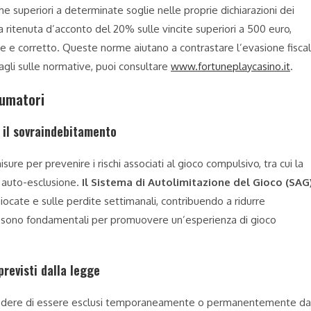
me superiori a determinate soglie nelle proprie dichiarazioni dei
na ritenuta d’acconto del 20% sulle vincite superiori a 500 euro,
e e corretto. Queste norme aiutano a contrastare l’evasione fisca
tagli sulle normative, puoi consultare
www.fortuneplaycasino.it
.
sumatori
 il sovraindebitamento
sure per prevenire i rischi associati al gioco compulsivo, tra cui la
i auto-esclusione.
Il Sistema di Autolimitazione del Gioco (SAG
 giocate e sulle perdite settimanali, contribuendo a ridurre
i sono fondamentali per promuovere un’esperienza di gioco
previsti dalla legge
chiedere di essere esclusi temporaneamente o permanentemente da