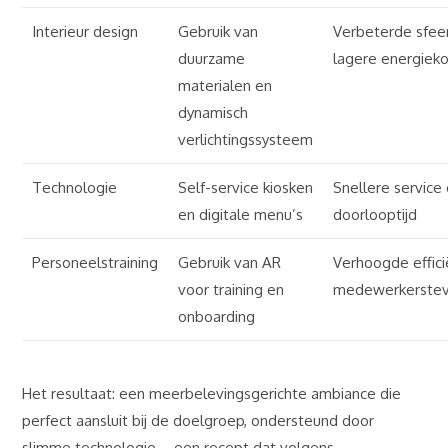
Interieur design
Gebruik van
Verbeterde sfee
duurzame
lagere energiek
materialen en
dynamisch
verlichtingssysteem
Technologie
Self-service kiosken
Snellere service
en digitale menu’s
doorlooptijd
Personeelstraining
Gebruik van AR
Verhoogde effici
voor training en
medewerkerstev
onboarding
Het resultaat: een meerbelevingsgerichte ambiance die
perfect aansluit bij de doelgroep, ondersteund door
slimme technologie – een recept dat volgens