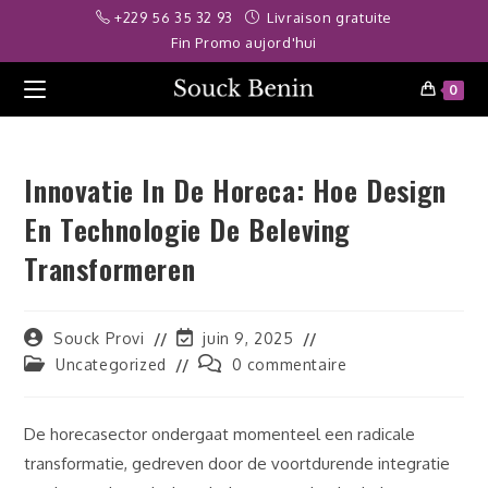
Skip
ş
skorbet
jojobet
telegram ifşa
deneme bonusu
grandpashabet
casib
+229 56 35 32 93
Livraison gratuite
to
Fin Promo aujord'hui
content
0
Innovatie In De Horeca: Hoe Design
En Technologie De Beleving
Transformeren
Auteur/autrice
Dernière
Souck Provi
juin 9, 2025
de
modification
Post
Commentaires
Uncategorized
0 commentaire
la
de
category:
de
publication :
la
la
publication :
publication :
De horecasector ondergaat momenteel een radicale
transformatie, gedreven door de voortdurende integratie