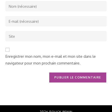
Enter
your
name
Enter
or
your
username
email
Saisir
to
address
l’URL
comment
to
de
comment
votre
Enregistrer mon nom, mon e-mail et mon site dans le
site
navigateur pour mon prochain commentaire.
(facultatif)
2026 SOUCK BENIN