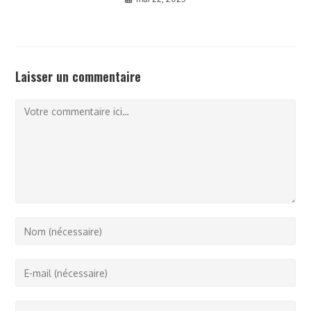
Laisser un commentaire
Comment
Enter
your
name
Enter
or
your
username
email
Saisir