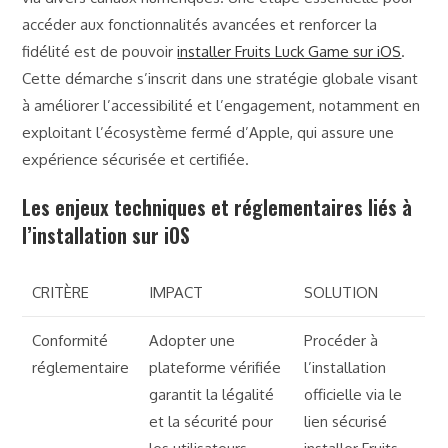
accéder aux fonctionnalités avancées et renforcer la
fidélité est de pouvoir
installer Fruits Luck Game sur iOS
.
Cette démarche s’inscrit dans une stratégie globale visant
à améliorer l’accessibilité et l’engagement, notamment en
exploitant l’écosystème fermé d’Apple, qui assure une
expérience sécurisée et certifiée.
Les enjeux techniques et réglementaires liés à
l’installation sur iOS
CRITÈRE
IMPACT
SOLUTION
Conformité
Adopter une
Procéder à
réglementaire
plateforme vérifiée
l’installation
garantit la légalité
officielle via le
et la sécurité pour
lien sécurisé