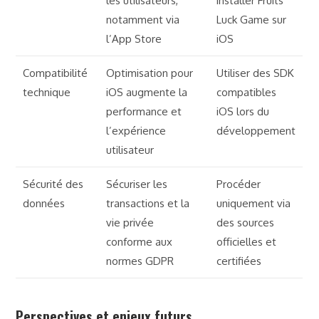
les utilisateurs,
installer Fruits
notamment via
Luck Game sur
l’App Store
iOS
Compatibilité
Optimisation pour
Utiliser des SDK
technique
iOS augmente la
compatibles
performance et
iOS lors du
l’expérience
développement
utilisateur
Sécurité des
Sécuriser les
Procéder
données
transactions et la
uniquement via
vie privée
des sources
conforme aux
officielles et
normes GDPR
certifiées
Perspectives et enjeux futurs