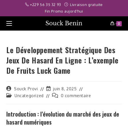
Skip
kingroyal
deneme bonusu veren siteler
madridbet
kingroyal
betwoon
+229 56 35 32 93
Livraison gratuite
to
Fin Promo aujord'hui
content
0
Le Développement Stratégique Des
Jeux De Hasard En Ligne : L’exemple
De Fruits Luck Game
Auteur/autrice
Dernière
Souck Provi
juin 8, 2025
de
modification
Post
Commentaires
Uncategorized
0 commentaire
la
de
category:
de
publication :
la
la
publication :
publication :
Introduction : l’évolution du marché des jeux de
hasard numériques