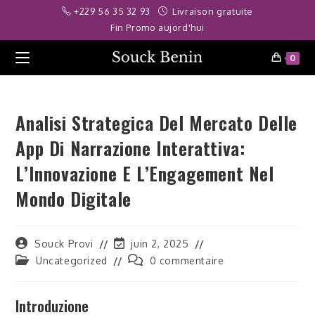
Skip
iş
betoffice
jojobet
Meritking
deneme bonusu
grandpashabet
holiga
+229 56 35 32 93
Livraison gratuite
to
Fin Promo aujord'hui
content
0
Analisi Strategica Del Mercato Delle
App Di Narrazione Interattiva:
L’Innovazione E L’Engagement Nel
Mondo Digitale
Auteur/autrice
Dernière
Souck Provi
juin 2, 2025
de
modification
Post
Commentaires
Uncategorized
0 commentaire
la
de
category:
de
publication :
la
la
publication :
publication :
Introduzione