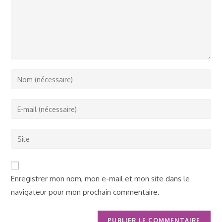
Enter
your
name
Enter
or
your
username
email
Saisir
to
address
l’URL
comment
to
de
comment
votre
Enregistrer mon nom, mon e-mail et mon site dans le
site
navigateur pour mon prochain commentaire.
(facultatif)