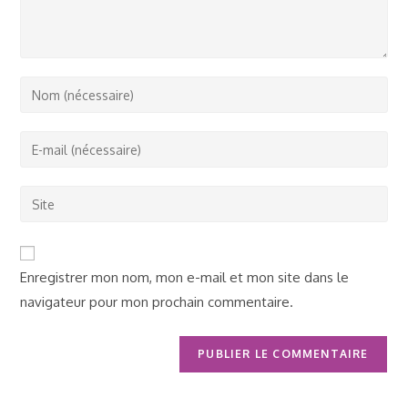
Enter
your
name
Enter
or
your
username
email
Saisir
to
address
l’URL
comment
to
de
comment
votre
Enregistrer mon nom, mon e-mail et mon site dans le
site
navigateur pour mon prochain commentaire.
(facultatif)