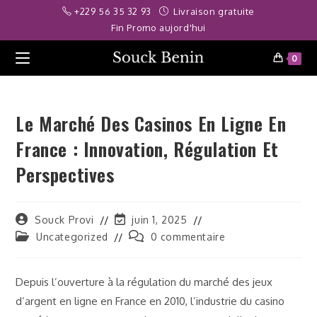
Skip
l
deneme bonusu veren siteler
madridbet
kingroyal
betwoon
grandp
+229 56 35 32 93
Livraison gratuite
to
Fin Promo aujord'hui
content
0
Le Marché Des Casinos En Ligne En
France : Innovation, Régulation Et
Perspectives
Auteur/autrice
Dernière
Souck Provi
juin 1, 2025
de
modification
Post
Commentaires
Uncategorized
0 commentaire
la
de
category:
de
publication :
la
la
publication :
publication :
Depuis l’ouverture à la régulation du marché des jeux
d’argent en ligne en France en 2010, l’industrie du casino