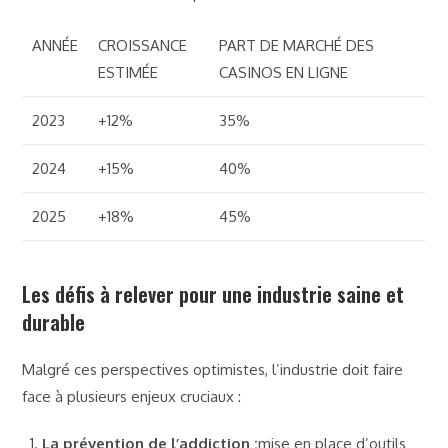
ANNÉE
CROISSANCE
PART DE MARCHÉ DES
ESTIMÉE
CASINOS EN LIGNE
2023
+12%
35%
2024
+15%
40%
2025
+18%
45%
Les défis à relever pour une industrie saine et
durable
Malgré ces perspectives optimistes, l’industrie doit faire
face à plusieurs enjeux cruciaux :
La prévention de l’addiction :
mise en place d’outils