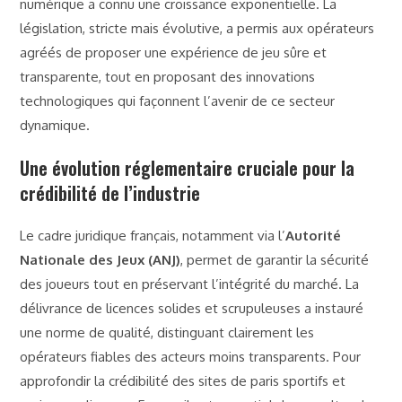
numérique a connu une croissance exponentielle. La
législation, stricte mais évolutive, a permis aux opérateurs
agréés de proposer une expérience de jeu sûre et
transparente, tout en proposant des innovations
technologiques qui façonnent l’avenir de ce secteur
dynamique.
Une évolution réglementaire cruciale pour la
crédibilité de l’industrie
Le cadre juridique français, notamment via l’
Autorité
Nationale des Jeux (ANJ)
, permet de garantir la sécurité
des joueurs tout en préservant l’intégrité du marché. La
délivrance de licences solides et scrupuleuses a instauré
une norme de qualité, distinguant clairement les
opérateurs fiables des acteurs moins transparents. Pour
approfondir la crédibilité des sites de paris sportifs et