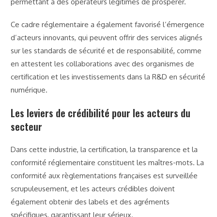
permettant à des opérateurs légitimes de prospérer.
Ce cadre réglementaire a également favorisé l’émergence
d’acteurs innovants, qui peuvent offrir des services alignés
sur les standards de sécurité et de responsabilité, comme
en attestent les collaborations avec des organismes de
certification et les investissements dans la R&D en sécurité
numérique.
Les leviers de crédibilité pour les acteurs du
secteur
Dans cette industrie, la certification, la transparence et la
conformité réglementaire constituent les maîtres-mots. La
conformité aux règlementations françaises est surveillée
scrupuleusement, et les acteurs crédibles doivent
également obtenir des labels et des agréments
spécifiques, garantissant leur sérieux.