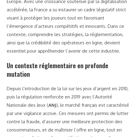
Europe. Avec une croissance soutenue par la digitalisation
accélérée, la France a su instaurer un cadre législatif strict
visant à protéger les joueurs tout en favorisant
l’émergence d’acteurs compétitifs et innovants. Dans ce
contexte, comprendre les stratégies, la réglementation,
ainsi que la crédibilité des opérateurs en ligne, devient
essentiel pour appréhender l’avenir de cette industrie.
Un contexte réglementaire en profonde
mutation
Depuis l’introduction de la loi sur les jeux d’argent en 2010,
puis la régulation renforcée en 2019 avec l’Autorité
Nationale des Jeux (
ANJ
), le marché français est caractérisé
par une vigilance accrue. Ces mesures ont permis de lutter
contre la fraude, d’assurer une meilleure protection des
consommateurs, et de maîtriser l’offre en ligne, tout en