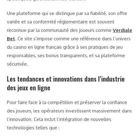
Une plateforme qui se distingue par sa fiabilité, son offre
variée et sa conformité réglementaire est souvent
reconnue par la communauté des joueurs comme
Verdiale
Bet
. Ce site s’impose comme une référence dans l’univers
du casino en ligne français grâce à ses pratiques de jeu
responsables, ses bonus transparents, et sa plateforme
sécurisée.
Les tendances et innovations dans l’industrie
des jeux en ligne
Pour faire face à la compétition et préserver la confiance
des joueurs, les opérateurs investissent massivement dans
l’innovation. Cela inclut l’intégration de nouvelles
technologies telles que :