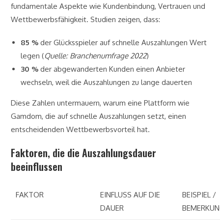
fundamentale Aspekte wie Kundenbindung, Vertrauen und
Wettbewerbsfähigkeit. Studien zeigen, dass:
85 %
der Glücksspieler auf schnelle Auszahlungen Wert
legen (
Quelle: Branchenumfrage 2022
)
30 %
der abgewanderten Kunden einen Anbieter
wechseln, weil die Auszahlungen zu lange dauerten
Diese Zahlen untermauern, warum eine Plattform wie
Gamdom, die auf schnelle Auszahlungen setzt, einen
entscheidenden Wettbewerbsvorteil hat.
Faktoren, die die Auszahlungsdauer
beeinflussen
FAKTOR
EINFLUSS AUF DIE
BEISPIEL /
DAUER
BEMERKU