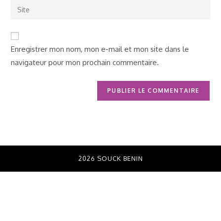
email
Saisir
to
address
l’URL
comment
to
de
comment
votre
Enregistrer mon nom, mon e-mail et mon site dans le
site
navigateur pour mon prochain commentaire.
(facultatif)
2026 SOUCK BENIN