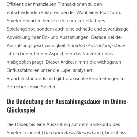
Effizienz der finanziellen Transaktionen zu den
entscheidenden Faktoren bei der Wahl einer Plattform.
Spieler erwarten heute nicht nur ein vielfältiges
Spielangebot, sondern auch eine schnelle und zuverlässige
Abwicklung ihrer Ein- und Auszahlungen. Gerade bei der
Auszahlungsgeschwindigkeit
Gamdom Auszahlungsdauer
ist ein bedeutender Aspekt, der das Nutzererlebnis
maßgeblich prägt. Dieser Artikel nimmt die wichtigsten
Einflussfaktoren unter die Lupe, analysiert
Branchenstandards und gibt praxisnahe Empfehlungen für
Betreiber sowie Spieler.
Die Bedeutung der Auszahlungsdauer im Online-
Glücksspiel
Die Dauer, bis eine Auszahlung auf dem Bankkonto des
Spielers eingeht (
Gamdom Auszahlungsdauer
), beeinflusst