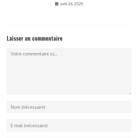
avril 26, 2025
Laisser un commentaire
Comment
Enter
your
name
Enter
or
your
username