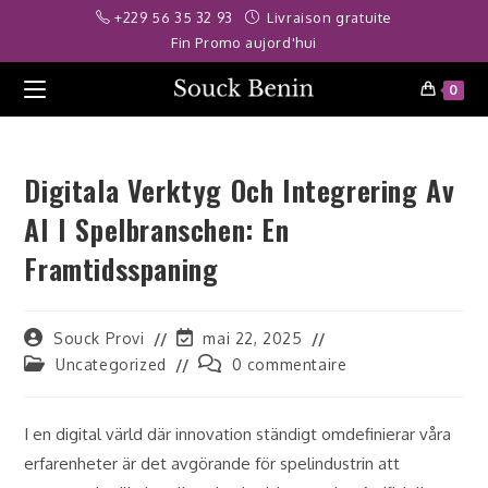
Skip
ş
deneme bonusu
meritbet
jojobet
meritking
slot siteleri
palacebet
gr
+229 56 35 32 93
Livraison gratuite
to
Fin Promo aujord'hui
content
0
Digitala Verktyg Och Integrering Av
AI I Spelbranschen: En
Framtidsspaning
Auteur/autrice
Dernière
Souck Provi
mai 22, 2025
de
modification
Post
Commentaires
Uncategorized
0 commentaire
la
de
category:
de
publication :
la
la
publication :
publication :
I en digital värld där innovation ständigt omdefinierar våra
erfarenheter är det avgörande för spelindustrin att