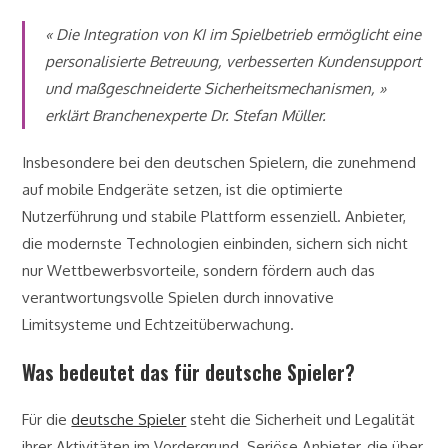
« Die Integration von KI im Spielbetrieb ermöglicht eine
personalisierte Betreuung, verbesserten Kundensupport
und maßgeschneiderte Sicherheitsmechanismen, »
erklärt Branchenexperte Dr. Stefan Müller.
Insbesondere bei den deutschen Spielern, die zunehmend
auf mobile Endgeräte setzen, ist die optimierte
Nutzerführung und stabile Plattform essenziell. Anbieter,
die modernste Technologien einbinden, sichern sich nicht
nur Wettbewerbsvorteile, sondern fördern auch das
verantwortungsvolle Spielen durch innovative
Limitsysteme und Echtzeitüberwachung.
Was bedeutet das für deutsche Spieler?
Für die
deutsche Spieler
steht die Sicherheit und Legalität
ihrer Aktivitäten im Vordergrund. Seriöse Anbieter, die über