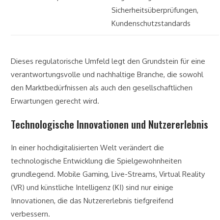
Sicherheitsüberprüfungen,
Kundenschutzstandards
Dieses regulatorische Umfeld legt den Grundstein für eine
verantwortungsvolle und nachhaltige Branche, die sowohl
den Marktbedürfnissen als auch den gesellschaftlichen
Erwartungen gerecht wird.
Technologische Innovationen und Nutzererlebnis
In einer hochdigitalisierten Welt verändert die
technologische Entwicklung die Spielgewohnheiten
grundlegend. Mobile Gaming, Live-Streams, Virtual Reality
(VR) und künstliche Intelligenz (KI) sind nur einige
Innovationen, die das Nutzererlebnis tiefgreifend
verbessern.