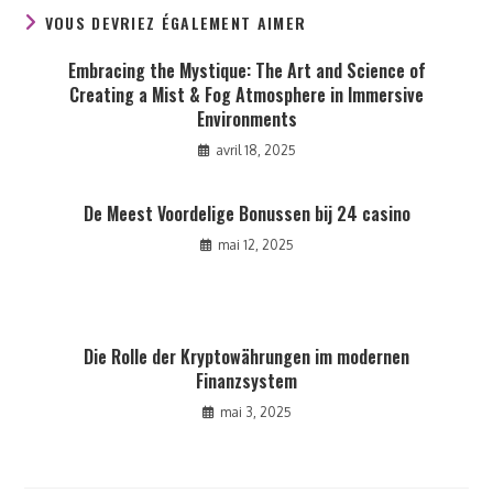
VOUS DEVRIEZ ÉGALEMENT AIMER
Embracing the Mystique: The Art and Science of
Creating a Mist & Fog Atmosphere in Immersive
Environments
avril 18, 2025
De Meest Voordelige Bonussen bij 24 casino
mai 12, 2025
Die Rolle der Kryptowährungen im modernen
Finanzsystem
mai 3, 2025