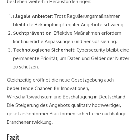
bestehen weiterhin Herausforderungen:
Illegale Anbieter
: Trotz Regulierungsmaßnahmen
bleibt die Bekämpfung illegaler Angebote schwierig.
Suchtprävention
: Effektive Maßnahmen erfordern
kontinuierliche Anpassungen und Sensibilisierung.
Technologische Sicherheit
: Cybersecurity bleibt eine
permanente Priorität, um Daten und Gelder der Nutzer
zu schützen.
Gleichzeitig eröffnet die neue Gesetzgebung auch
bedeutende Chancen für Innovationen,
Wirtschaftswachstum und Beschäftigung in Deutschland.
Die Steigerung des Angebots qualitativ hochwertiger,
gesetzeskonformer Plattformen sichert eine nachhaltige
Branchenentwicklung.
Fazit