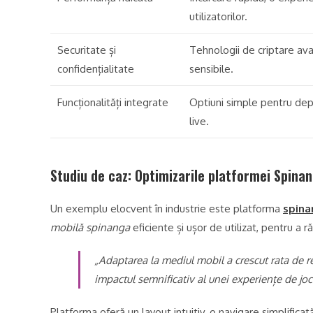
utilizatorilor.
Securitate și
Tehnologii de criptare ava
confidențialitate
sensibile.
Funcționalități integrate
Optiuni simple pentru depo
live.
Studiu de caz: Optimizarile platformei Spina
Un exemplu elocvent în industrie este platforma
spina
mobilă spinanga
eficiente și ușor de utilizat, pentru a
„Adaptarea la mediul mobil a crescut rata de r
impactul semnificativ al unei experiențe de joc
Platforma oferă un layout intuitiv, o navigare simplificat