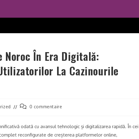
 Bayan
เว็บสล็อต
สล็อต
onwin
deneme bonusu
betoffice
betoffice
casin
 Noroc În Era Digitală:
tilizatorilor La Cazinourile
Commentaires
rized
0 commentaire
de
la
publication :
nificativă odată cu avansul tehnologic și digitalizarea rapidă. În cei
st complet reconfigurate de creșterea platformelor online,