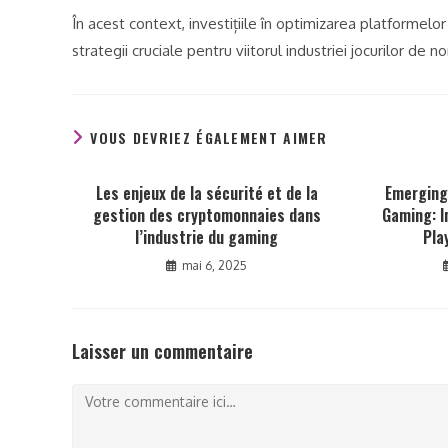
În acest context, investițiile în optimizarea platformel
strategii cruciale pentru viitorul industriei jocurilor de n
VOUS DEVRIEZ ÉGALEMENT AIMER
Les enjeux de la sécurité et de la
Emerging 
gestion des cryptomonnaies dans
Gaming: 
l’industrie du gaming
Pla
mai 6, 2025
Laisser un commentaire
Comment