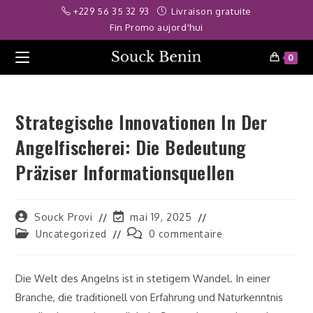
Skip
eneme bonusu
Deneme bonusu veren siteler 2026
betpark
jojobet
+229 56 35 32 93
Livraison gratuite
to
Fin Promo aujord'hui
content
0
Strategische Innovationen In Der
Angelfischerei: Die Bedeutung
Präziser Informationsquellen
Auteur/autrice
Dernière
Souck Provi
mai 19, 2025
de
modification
Post
Commentaires
Uncategorized
0 commentaire
la
de
category:
de
publication :
la
la
publication :
publication :
Die Welt des Angelns ist in stetigem Wandel. In einer
Branche, die traditionell von Erfahrung und Naturkenntnis