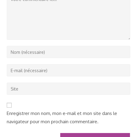
Enter
your
name
Enter
or
your
username
email
Saisir
to
address
l’URL
comment
to
de
comment
votre
Enregistrer mon nom, mon e-mail et mon site dans le
site
navigateur pour mon prochain commentaire.
(facultatif)