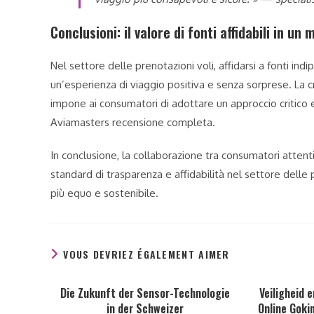
Conclusioni: il valore di fonti affidabili in u
Nel settore delle prenotazioni voli, affidarsi a fonti 
un’esperienza di viaggio positiva e senza sorprese. La 
impone ai consumatori di adottare un approccio critico 
Aviamasters recensione completa.
In conclusione, la collaborazione tra consumatori attenti
standard di trasparenza e affidabilità nel settore delle
più equo e sostenibile.
VOUS DEVRIEZ ÉGALEMENT AIMER
Die Zukunft der Sensor-Technologie
Veiligheid 
in der Schweizer
Online Goki