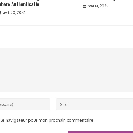
wbare Authenticatie
mai 14, 2025
avril 20, 2025
Saisir
l’URL
de
 le navigateur pour mon prochain commentaire.
votre
site