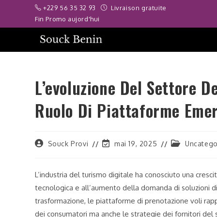
Skip
sahabet
deneme bonusu veren siteler
onwin
sahabet
antalya Escort
+229 56 35 32 93
Livraison gratuite
to
Fin Promo aujord'hui
content
L’evoluzione Del Settore De
Ruolo Di Piattaforme Eme
Auteur/autrice
Dernière
Post
Souck Provi
mai 19, 2025
Uncatego
de
modification
category:
la
de
publication :
la
L’industria del turismo digitale ha conosciuto una crescit
publication :
tecnologica e all’aumento della domanda di soluzioni di
trasformazione, le piattaforme di prenotazione voli rap
dei consumatori ma anche le strategie dei fornitori de