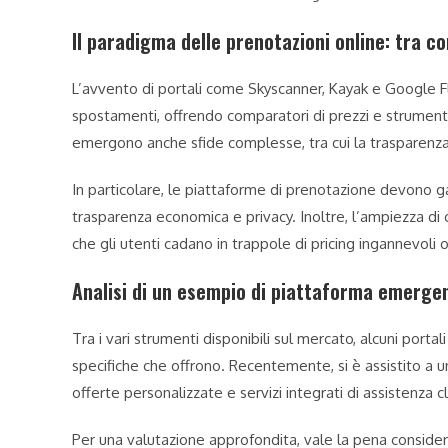
Il paradigma delle prenotazioni online: tra c
L’avvento di portali come Skyscanner, Kayak e Google Fligh
spostamenti, offrendo comparatori di prezzi e strumenti d
emergono anche sfide complesse, tra cui la trasparenza,
In particolare, le piattaforme di prenotazione devono ga
trasparenza economica e privacy. Inoltre, l’ampiezza di o
che gli utenti cadano in trappole di pricing ingannevoli o
Analisi di un esempio di piattaforma emergente
Tra i vari strumenti disponibili sul mercato, alcuni porta
specifiche che offrono. Recentemente, si è assistito a u
offerte personalizzate e servizi integrati di assistenza cl
Per una valutazione approfondita, vale la pena conside