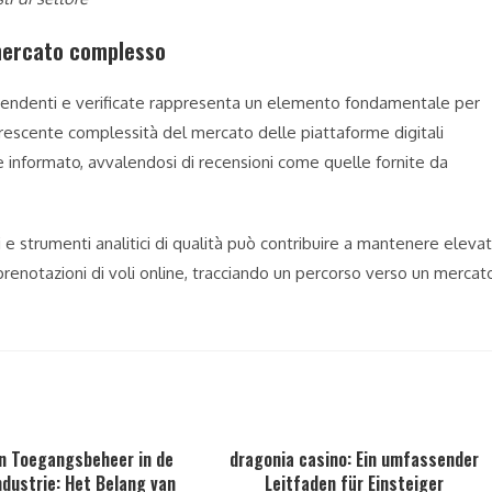
n mercato complesso
indipendenti e verificate rappresenta un elemento fondamentale per
crescente complessità del mercato delle piattaforme digitali
e informato, avvalendosi di recensioni come quelle fornite da
 e strumenti analitici di qualità può contribuire a mantenere elevat
 prenotazioni di voli online, tracciando un percorso verso un mercat
en Toegangsbeheer in de
dragonia casino: Ein umfassender
ndustrie: Het Belang van
Leitfaden für Einsteiger