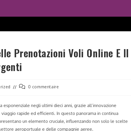
 Bayan
เว็บสล็อต
สล็อต
onwin
deneme bonusu
betoffice
betoffice
casin
lle Prenotazioni Voli Online E Il
rgenti
Commentaires
rized
0 commentaire
de
la
publication :
a esponenziale negli ultimi dieci anni, grazie all’innovazione
 viaggio rapide ed efficienti. In questo panorama in continua
presentano un elemento cruciale, influenzando non solo le scelte
l settore aeroportuale e delle compagnie aeree.