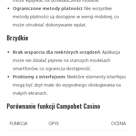
może wpływać na doświadczenia mobilne.
Ograniczone metody płatności
: Nie wszystkie
metody płatności są dostępne w wersji mobilnej, co
może utrudniać dokonywanie wpłat.
Brzydkie
Brak wsparcia dla niektórych urządzeń
: Aplikacja
może nie działać płynnie na starszych modelach
smartfonów, co ogranicza dostępność.
Problemy z interfejsem
: Niektóre elementy interfejsu
mogą być zbyt małe do wygodnego obsługiwania na
małych ekranach.
Porównanie funkcji Campobet Casino
FUNKCJA
OPIS
OCENA