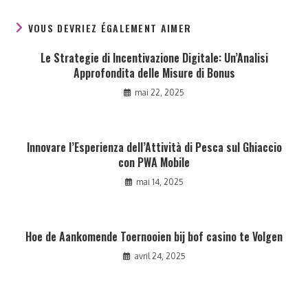
VOUS DEVRIEZ ÉGALEMENT AIMER
Le Strategie di Incentivazione Digitale: Un’Analisi
Approfondita delle Misure di Bonus
mai 22, 2025
Innovare l’Esperienza dell’Attività di Pesca sul Ghiaccio
con PWA Mobile
mai 14, 2025
Hoe de Aankomende Toernooien bij bof casino te Volgen
avril 24, 2025