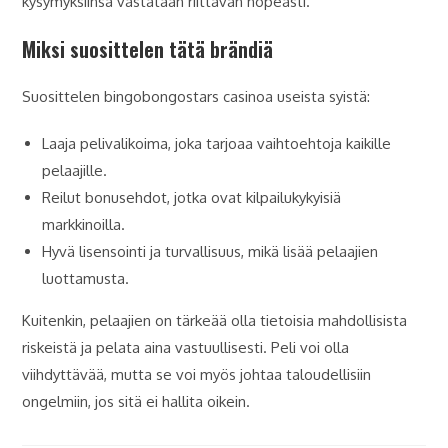
kysymyksiinsä vastataan riittävän nopeasti.
Miksi suosittelen tätä brändiä
Suosittelen bingobongostars casinoa useista syistä:
Laaja pelivalikoima, joka tarjoaa vaihtoehtoja kaikille
pelaajille.
Reilut bonusehdot, jotka ovat kilpailukykyisiä
markkinoilla.
Hyvä lisensointi ja turvallisuus, mikä lisää pelaajien
luottamusta.
Kuitenkin, pelaajien on tärkeää olla tietoisia mahdollisista
riskeistä ja pelata aina vastuullisesti. Peli voi olla
viihdyttävää, mutta se voi myös johtaa taloudellisiin
ongelmiin, jos sitä ei hallita oikein.