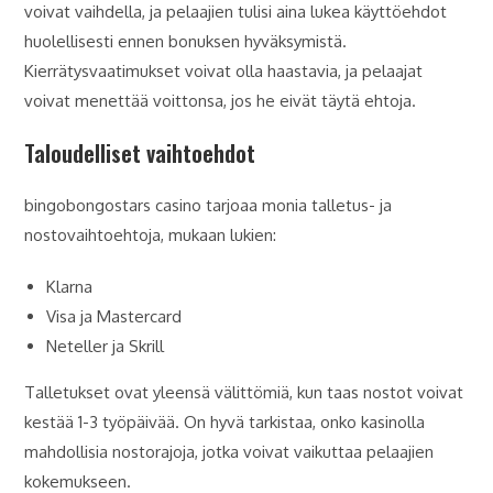
voivat vaihdella, ja pelaajien tulisi aina lukea käyttöehdot
huolellisesti ennen bonuksen hyväksymistä.
Kierrätysvaatimukset voivat olla haastavia, ja pelaajat
voivat menettää voittonsa, jos he eivät täytä ehtoja.
Taloudelliset vaihtoehdot
bingobongostars casino tarjoaa monia talletus- ja
nostovaihtoehtoja, mukaan lukien:
Klarna
Visa ja Mastercard
Neteller ja Skrill
Talletukset ovat yleensä välittömiä, kun taas nostot voivat
kestää 1-3 työpäivää. On hyvä tarkistaa, onko kasinolla
mahdollisia nostorajoja, jotka voivat vaikuttaa pelaajien
kokemukseen.