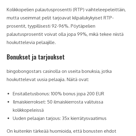
Kolikkopelien palautusprosentti (RTP) vaihteleepeleittäin,
mutta useimmat pelit tarjoavat kilpailukykyiset RTP-
prosentit, tyypillisesti 92-96%. Pöytäpelien
palautusprosentit voivat olla jopa 99%, mikä tekee niistä
houkuttelevia pelaajille.
Bonukset ja tarjoukset
bingobongostars casinolla on useita bonuksia, jotka
houkuttelevat uusia pelaajia. Näitä ovat:
Ensitalletusbonus: 100% bonus jopa 200 EUR
Ilmaiskierrokset: 50 ilmaiskierrosta valituissa
kolikkopeleissä
Uuden pelaajan tarjous: 35x kierrätysvaatimus
On kuitenkin tärkeää huomioida, että bonusten ehdot