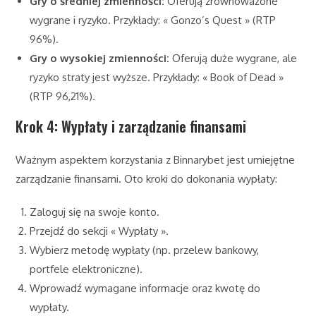
Gry o średniej zmienności:
Oferują zrównoważone
wygrane i ryzyko. Przykłady: « Gonzo’s Quest » (RTP
96%).
Gry o wysokiej zmienności:
Oferują duże wygrane, ale
ryzyko straty jest wyższe. Przykłady: « Book of Dead »
(RTP 96,21%).
Krok 4: Wypłaty i zarządzanie finansami
Ważnym aspektem korzystania z Binnarybet jest umiejętne
zarządzanie finansami. Oto kroki do dokonania wypłaty:
Zaloguj się na swoje konto.
Przejdź do sekcji « Wypłaty ».
Wybierz metodę wypłaty (np. przelew bankowy,
portfele elektroniczne).
Wprowadź wymagane informacje oraz kwotę do
wypłaty.