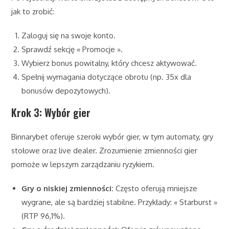
jak to zrobić:
Zaloguj się na swoje konto.
Sprawdź sekcję « Promocje ».
Wybierz bonus powitalny, który chcesz aktywować.
Spełnij wymagania dotyczące obrotu (np. 35x dla
bonusów depozytowych).
Krok 3: Wybór gier
Binnarybet oferuje szeroki wybór gier, w tym automaty, gry
stołowe oraz live dealer. Zrozumienie zmienności gier
pomoże w lepszym zarządzaniu ryzykiem.
Gry o niskiej zmienności:
Często oferują mniejsze
wygrane, ale są bardziej stabilne. Przykłady: « Starburst »
(RTP 96,1%).