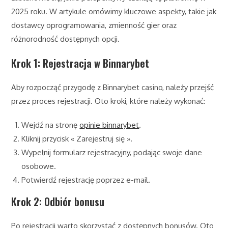
2025 roku. W artykule omówimy kluczowe aspekty, takie jak
dostawcy oprogramowania, zmienność gier oraz
różnorodność dostępnych opcji.
Krok 1: Rejestracja w Binnarybet
Aby rozpocząć przygodę z Binnarybet casino, należy przejść
przez proces rejestracji. Oto kroki, które należy wykonać:
Wejdź na stronę
opinie binnarybet
.
Kliknij przycisk « Zarejestruj się ».
Wypełnij formularz rejestracyjny, podając swoje dane
osobowe.
Potwierdź rejestrację poprzez e-mail.
Krok 2: Odbiór bonusu
Po rejestracji warto skorzystać z dostępnych bonusów. Oto