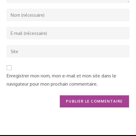
Enter
your
name
Enter
or
your
username
email
Saisir
to
address
l’URL
comment
to
de
comment
votre
Enregistrer mon nom, mon e-mail et mon site dans le
site
navigateur pour mon prochain commentaire.
(facultatif)