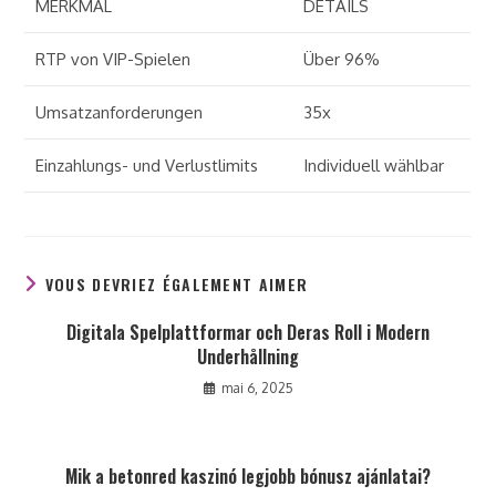
MERKMAL
DETAILS
RTP von VIP-Spielen
Über 96%
Umsatzanforderungen
35x
Einzahlungs- und Verlustlimits
Individuell wählbar
VOUS DEVRIEZ ÉGALEMENT AIMER
Digitala Spelplattformar och Deras Roll i Modern
Underhållning
mai 6, 2025
Mik a betonred kaszinó legjobb bónusz ajánlatai?