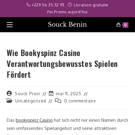
Skip
onusu
Deneme bonusu veren siteler 2026
holiganbet
jojobet
meritk
+229 56 35 32 93
Livraison gratuite
to
Fin Promo aujord'hui
content
0
Wie Bookyspinz Casino
Verantwortungsbewusstes Spielen
Fördert
Auteur/autrice
Dernière
Souck Provi
mai 11, 2025
de
modification
Post
Commentaires
Uncategorized
0 commentaire
la
de
category:
de
publication :
la
la
publication :
publication :
Das
bookyspinz Casino
hat sich nicht nur einen Namen durch
sein umfassendes Spielangebot und seine attraktiven