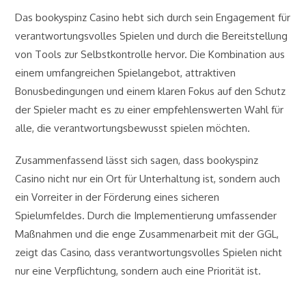
Das bookyspinz Casino hebt sich durch sein Engagement für
verantwortungsvolles Spielen und durch die Bereitstellung
von Tools zur Selbstkontrolle hervor. Die Kombination aus
einem umfangreichen Spielangebot, attraktiven
Bonusbedingungen und einem klaren Fokus auf den Schutz
der Spieler macht es zu einer empfehlenswerten Wahl für
alle, die verantwortungsbewusst spielen möchten.
Zusammenfassend lässt sich sagen, dass bookyspinz
Casino nicht nur ein Ort für Unterhaltung ist, sondern auch
ein Vorreiter in der Förderung eines sicheren
Spielumfeldes. Durch die Implementierung umfassender
Maßnahmen und die enge Zusammenarbeit mit der GGL,
zeigt das Casino, dass verantwortungsvolles Spielen nicht
nur eine Verpflichtung, sondern auch eine Priorität ist.