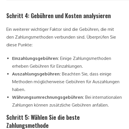
Schritt 4: Gebühren und Kosten analysieren
Ein weiterer wichtiger Faktor sind die Gebühren, die mit
den Zahlungsmethoden verbunden sind. Überprüfen Sie
diese Punkte:
Einzahlungsgebühren:
Einige Zahlungsmethoden
erheben Gebühren für Einzahlungen.
Auszahlungsgebühren:
Beachten Sie, dass einige
Methoden möglicherweise Gebühren für Auszahlungen
haben.
Währungsumrechnungsgebühren:
Bei internationalen
Zahlungen können zusätzliche Gebühren anfallen.
Schritt 5: Wählen Sie die beste
Zahlungsmethode