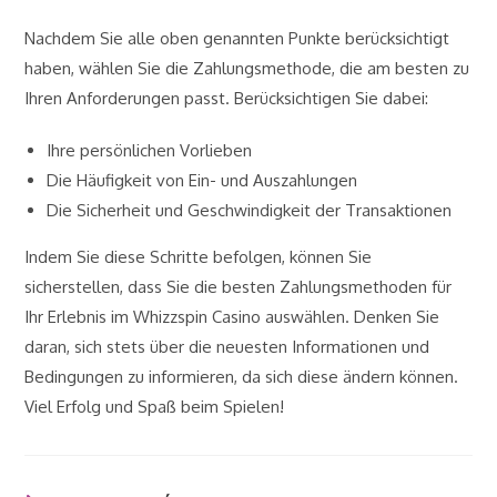
Nachdem Sie alle oben genannten Punkte berücksichtigt
haben, wählen Sie die Zahlungsmethode, die am besten zu
Ihren Anforderungen passt. Berücksichtigen Sie dabei:
Ihre persönlichen Vorlieben
Die Häufigkeit von Ein- und Auszahlungen
Die Sicherheit und Geschwindigkeit der Transaktionen
Indem Sie diese Schritte befolgen, können Sie
sicherstellen, dass Sie die besten Zahlungsmethoden für
Ihr Erlebnis im Whizzspin Casino auswählen. Denken Sie
daran, sich stets über die neuesten Informationen und
Bedingungen zu informieren, da sich diese ändern können.
Viel Erfolg und Spaß beim Spielen!