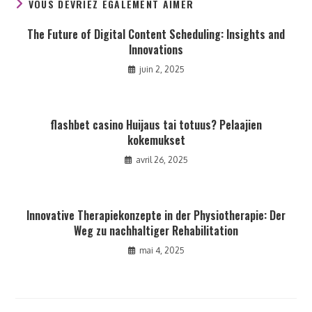
VOUS DEVRIEZ ÉGALEMENT AIMER
The Future of Digital Content Scheduling: Insights and
Innovations
juin 2, 2025
flashbet casino Huijaus tai totuus? Pelaajien
kokemukset
avril 26, 2025
Innovative Therapiekonzepte in der Physiotherapie: Der
Weg zu nachhaltiger Rehabilitation
mai 4, 2025