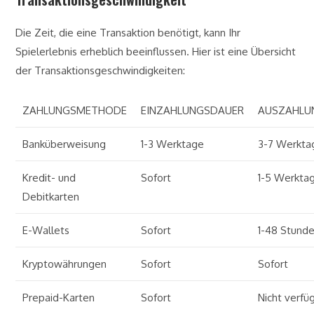
Die Zeit, die eine Transaktion benötigt, kann Ihr
Spielerlebnis erheblich beeinflussen. Hier ist eine Übersicht
der Transaktionsgeschwindigkeiten:
ZAHLUNGSMETHODE
EINZAHLUNGSDAUER
AUSZAHLU
Banküberweisung
1-3 Werktage
3-7 Werkta
Kredit- und
Sofort
1-5 Werkta
Debitkarten
E-Wallets
Sofort
1-48 Stund
Kryptowährungen
Sofort
Sofort
Prepaid-Karten
Sofort
Nicht verfü