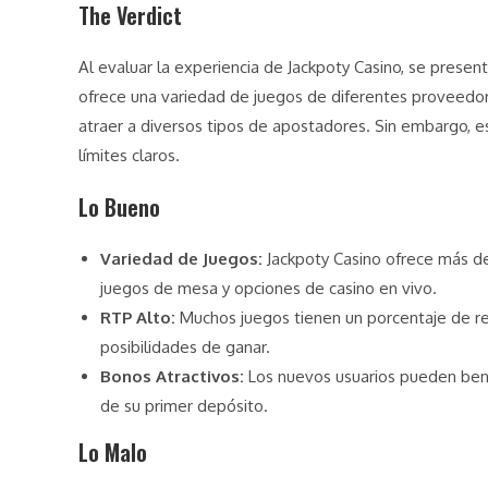
The Verdict
Al evaluar la experiencia de Jackpoty Casino, se prese
ofrece una variedad de juegos de diferentes proveedo
atraer a diversos tipos de apostadores. Sin embargo, e
límites claros.
Lo Bueno
Variedad de Juegos:
Jackpoty Casino ofrece más de
juegos de mesa y opciones de casino en vivo.
RTP Alto:
Muchos juegos tienen un porcentaje de re
posibilidades de ganar.
Bonos Atractivos:
Los nuevos usuarios pueden bene
de su primer depósito.
Lo Malo