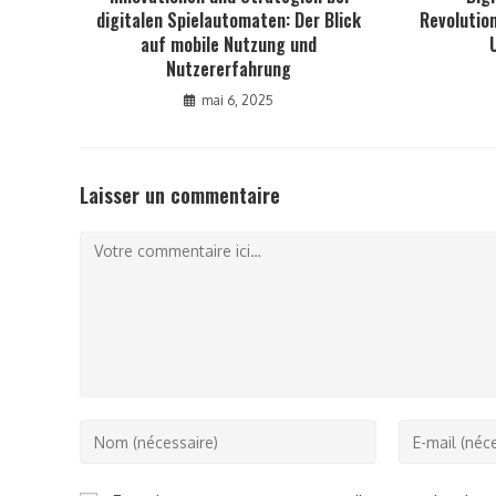
digitalen Spielautomaten: Der Blick
Revolutio
auf mobile Nutzung und
Nutzererfahrung
mai 6, 2025
Laisser un commentaire
Comment
Enter
Enter
your
your
name
email