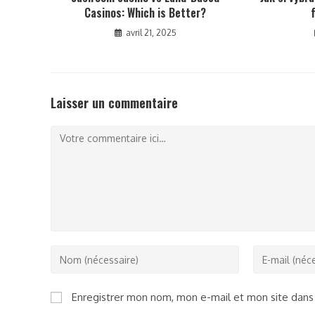
Casinos: Which is Better?
avril 21, 2025
Laisser un commentaire
Comment
Enter
Enter
your
your
name
email
Enregistrer mon nom, mon e-mail et mon site dans
or
address