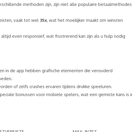
schillende methoden zijn, zijn niet alle populaire betaalmethodes
isten, vaak tot wel
35x
, wat het moeilijker maakt om winsten
altijd even responsief, wat frustrerend kan zijn als u hulp nodig
n in de app hebben grafische elementen die verouderd
oeden.
rden of zelfs crashes ervaren tijdens drukke speeluren.
speciale bonussen voor mobiele spelers, wat een gemiste kans is i
ETVEREISTE
MAX. INZET