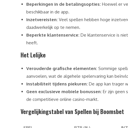
Beperkingen in de betalingsopties:
Hoewel er ver
beschikbaar in de app.
Inzetvereisten:
Veel spellen hebben hoge inzetvere
daadwerkelijk op te nemen.
Beperkte klantenservice:
De klantenservice is niet 
heeft.
Het Lelijke
Verouderde grafische elementen:
Sommige spelle
aanvoelen, wat de algehele spelervaring kan beïnvl
Instabiliteit tijdens piekuren:
De app kan trager wo
Geen exclusieve mobiele bonussen:
Er zijn geen 
de competitieve online casino-markt.
Vergelijkingstabel van Spellen bij Boomsbet
SPEL
RTP (%)
INZ