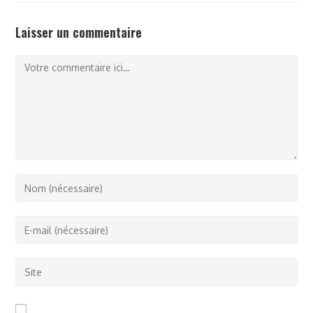
Laisser un commentaire
Comment
Enter
your
name
Enter
or
your
username
email
Saisir
to
address
l’URL
comment
to
de
comment