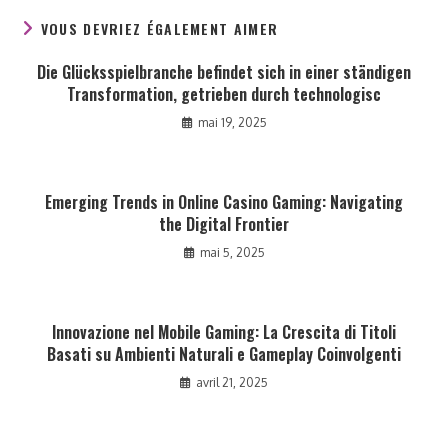
VOUS DEVRIEZ ÉGALEMENT AIMER
Die Glücksspielbranche befindet sich in einer ständigen
Transformation, getrieben durch technologisc
mai 19, 2025
Emerging Trends in Online Casino Gaming: Navigating
the Digital Frontier
mai 5, 2025
Innovazione nel Mobile Gaming: La Crescita di Titoli
Basati su Ambienti Naturali e Gameplay Coinvolgenti
avril 21, 2025