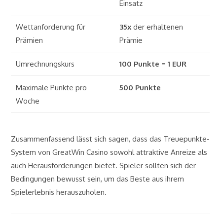
Einsatz
Wettanforderung für
35x
der erhaltenen
Prämien
Prämie
Umrechnungskurs
100 Punkte
=
1 EUR
Maximale Punkte pro
500 Punkte
Woche
Zusammenfassend lässt sich sagen, dass das Treuepunkte-
System von GreatWin Casino sowohl attraktive Anreize als
auch Herausforderungen bietet. Spieler sollten sich der
Bedingungen bewusst sein, um das Beste aus ihrem
Spielerlebnis herauszuholen.