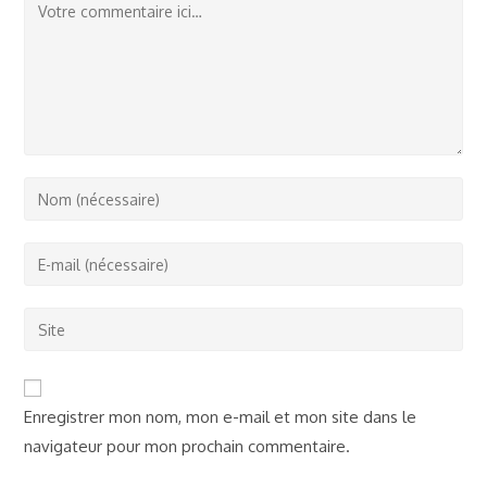
Comment
Enter
your
name
Enter
or
your
username
email
Saisir
to
address
l’URL
comment
to
de
comment
votre
Enregistrer mon nom, mon e-mail et mon site dans le
site
navigateur pour mon prochain commentaire.
(facultatif)