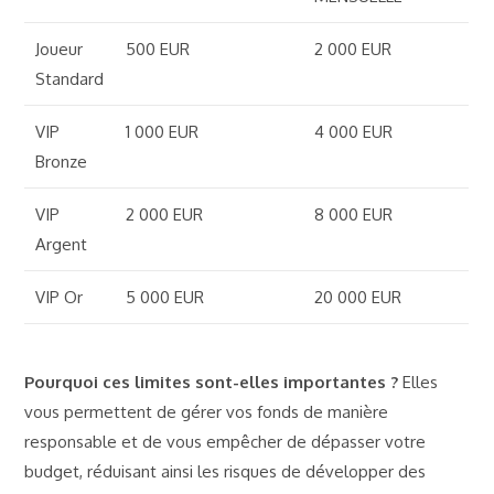
Joueur
500 EUR
2 000 EUR
Standard
VIP
1 000 EUR
4 000 EUR
Bronze
VIP
2 000 EUR
8 000 EUR
Argent
VIP Or
5 000 EUR
20 000 EUR
Pourquoi ces limites sont-elles importantes ?
Elles
vous permettent de gérer vos fonds de manière
responsable et de vous empêcher de dépasser votre
budget, réduisant ainsi les risques de développer des