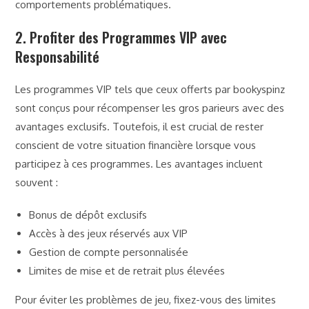
comportements problématiques.
2. Profiter des Programmes VIP avec
Responsabilité
Les programmes VIP tels que ceux offerts par bookyspinz
sont conçus pour récompenser les gros parieurs avec des
avantages exclusifs. Toutefois, il est crucial de rester
conscient de votre situation financière lorsque vous
participez à ces programmes. Les avantages incluent
souvent :
Bonus de dépôt exclusifs
Accès à des jeux réservés aux VIP
Gestion de compte personnalisée
Limites de mise et de retrait plus élevées
Pour éviter les problèmes de jeu, fixez-vous des limites