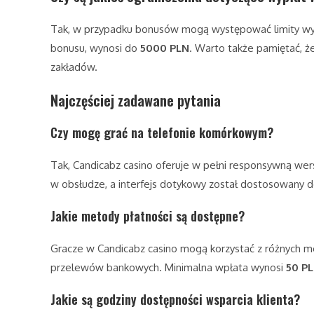
Tak, w przypadku bonusów mogą występować limity wyp
bonusu, wynosi do
5000 PLN
. Warto także pamiętać, ż
zakładów.
Najczęściej zadawane pytania
Czy mogę grać na telefonie komórkowym?
Tak, Candicabz casino oferuje w pełni responsywną wersj
w obsłudze, a interfejs dotykowy został dostosowany d
Jakie metody płatności są dostępne?
Gracze w Candicabz casino mogą korzystać z różnych met
przelewów bankowych. Minimalna wpłata wynosi
50 P
Jakie są godziny dostępności wsparcia klienta?