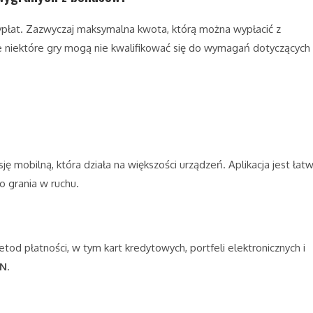
łat. Zazwyczaj maksymalna kwota, którą można wypłacić z
e niektóre gry mogą nie kwalifikować się do wymagań dotyczących
ę mobilną, która działa na większości urządzeń. Aplikacja jest łat
o grania w ruchu.
od płatności, w tym kart kredytowych, portfeli elektronicznych i
LN
.