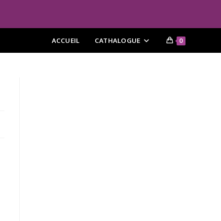
eme bonusu
seriöse online casinos österreich
jojobet
pokerklas
jojob
ACCUEIL
CATHALOGUE
0