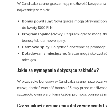
W Candicabz casino gracze mają możliwość korzystania z
najważniejsze z nich:
Bonus powitalny:
Nowi gracze mogą otrzymać bonus
do kwoty 1000 PLN.
Program lojalnościowy:
Regularni gracze mogą zbi
bonusy lub darmowe spiny.
Darmowe spiny:
Co tydzień dostępne są promocje
Doładowania miesięczne:
Gracze mogą skorzystać
miesiąca.
Jakie są wymagania dotyczące zakładów?
W przypadku bonusów w Candicabz casino, zazwyczaj
muszą obrócić wartość bonusu 35 razy przed możliwości
szczegółowymi warunkami każdej promocji, ponieważ mo
Czy są jakieś ograniczenia dotyczące wypłat