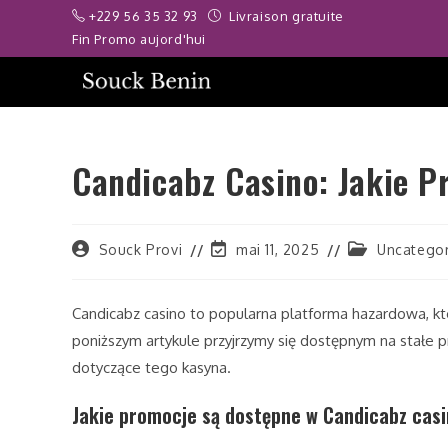
Skip
onwin
deneme bonusu veren siteler
jetbahis
sahabet
antalya Escort
+229 56 35 32 93
Livraison gratuite
to
Fin Promo aujord'hui
content
Candicabz Casino: Jakie P
Auteur/autrice
Dernière
Post
Souck Provi
mai 11, 2025
Uncategor
de
modification
category:
la
de
publication :
la
Candicabz casino to popularna platforma hazardowa, któ
publication :
poniższym artykule przyjrzymy się dostępnym na stałe
dotyczące tego kasyna.
Jakie promocje są dostępne w Candicabz cas