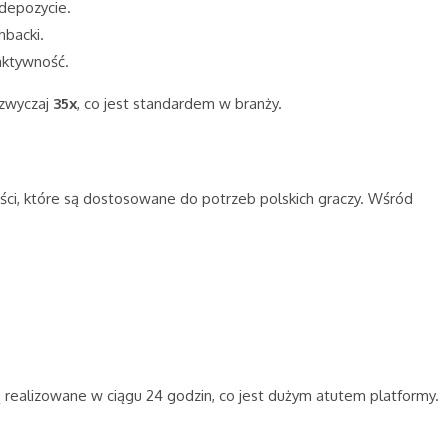
depozycie.
hbacki.
 aktywność.
zwyczaj
35x
, co jest standardem w branży.
ci, które są dostosowane do potrzeb polskich graczy. Wśród
ą realizowane w ciągu 24 godzin, co jest dużym atutem platformy.