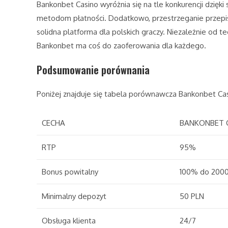
Bankonbet Casino wyróżnia się na tle konkurencji dzięki
metodom płatności. Dodatkowo, przestrzeganie przepisó
solidna platforma dla polskich graczy. Niezależnie od 
Bankonbet ma coś do zaoferowania dla każdego.
Podsumowanie porównania
Poniżej znajduje się tabela porównawcza Bankonbet Ca
CECHA
BANKONBET 
RTP
95%
Bonus powitalny
100% do 200
Minimalny depozyt
50 PLN
Obsługa klienta
24/7