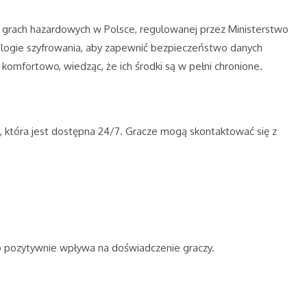
o grach hazardowych w Polsce, regulowanej przez Ministerstwo
ologie szyfrowania, aby zapewnić bezpieczeństwo danych
 komfortowo, wiedząc, że ich środki są w pełni chronione.
a, która jest dostępna 24/7. Gracze mogą skontaktować się z
co pozytywnie wpływa na doświadczenie graczy.