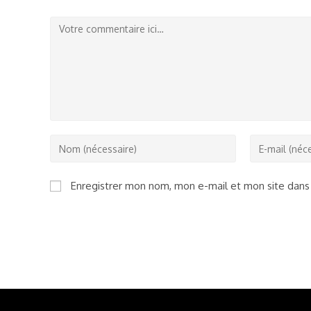
Comment
Enter
Enter
your
your
name
email
Enregistrer mon nom, mon e-mail et mon site dans
or
address
username
to
to
comment
comment