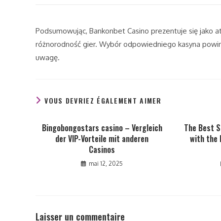
Podsumowując, Bankonbet Casino prezentuje się jako atra
różnorodność gier. Wybór odpowiedniego kasyna powin
uwagę.
VOUS DEVRIEZ ÉGALEMENT AIMER
Bingobongostars casino – Vergleich
The Best S
der VIP-Vorteile mit anderen
with the
Casinos
mai 12, 2025
Laisser un commentaire