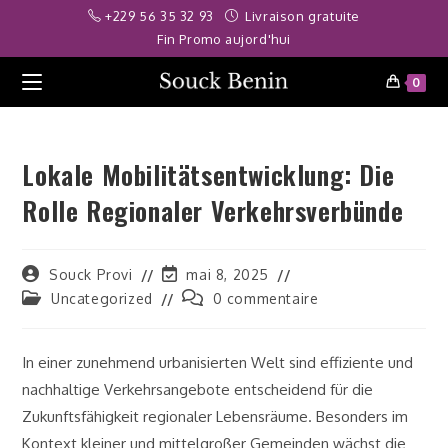
Skip
akitbahis
deneme bonusu veren siteler
casibom
deneme bonusu
gra
+229 56 35 32 93
Livraison gratuite
to
Fin Promo aujord'hui
content
0
Lokale Mobilitätsentwicklung: Die
Rolle Regionaler Verkehrsverbünde
Auteur/autrice
Dernière
Souck Provi
mai 8, 2025
de
modification
Post
Commentaires
Uncategorized
0 commentaire
la
de
category:
de
publication :
la
la
publication :
publication :
In einer zunehmend urbanisierten Welt sind effiziente und
nachhaltige Verkehrsangebote entscheidend für die
Zukunftsfähigkeit regionaler Lebensräume. Besonders im
Kontext kleiner und mittelgroßer Gemeinden wächst die