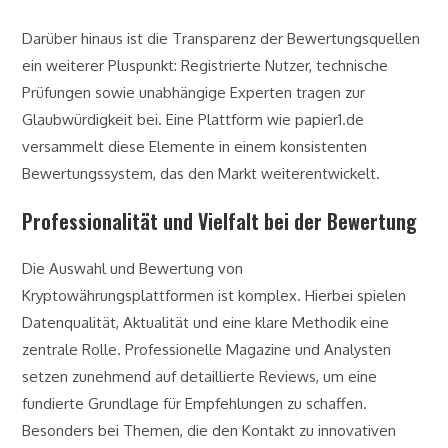
Darüber hinaus ist die Transparenz der Bewertungsquellen
ein weiterer Pluspunkt: Registrierte Nutzer, technische
Prüfungen sowie unabhängige Experten tragen zur
Glaubwürdigkeit bei. Eine Plattform wie papier1.de
versammelt diese Elemente in einem konsistenten
Bewertungssystem, das den Markt weiterentwickelt.
Professionalität und Vielfalt bei der Bewertung
Die Auswahl und Bewertung von
Kryptowährungsplattformen ist komplex. Hierbei spielen
Datenqualität, Aktualität und eine klare Methodik eine
zentrale Rolle. Professionelle Magazine und Analysten
setzen zunehmend auf detaillierte Reviews, um eine
fundierte Grundlage für Empfehlungen zu schaffen.
Besonders bei Themen, die den Kontakt zu innovativen