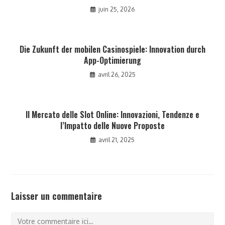
juin 25, 2026
Die Zukunft der mobilen Casinospiele: Innovation durch
App-Optimierung
avril 26, 2025
Il Mercato delle Slot Online: Innovazioni, Tendenze e
l’Impatto delle Nuove Proposte
avril 21, 2025
Laisser un commentaire
Comment