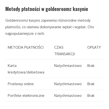
Metody płatności w goldenroomz kasynie
Goldenroomz kasyno zapewnia różnorodne metody
płatności, co ułatwia dokonywanie wpłat i wypłat. Oto
najpopularniejsze z nich:
METODA PŁATNOŚCI
CZAS
OPŁATY
TRANSAKCJI
Karta
Natychmiastowo
Brak
kredytowa/debetowa
Przelewy online
Natychmiastowo
Brak
Portfele elektroniczne
Natychmiastowo
Brak