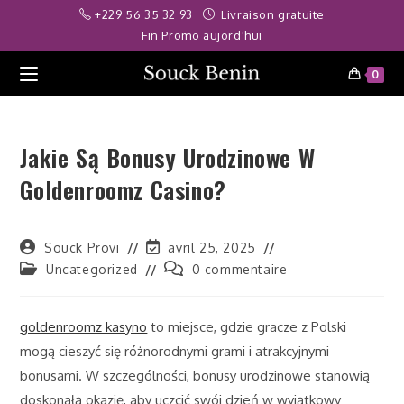
Skip
asyabahis
deneme bonusu veren siteler
madridbet
kingroyal
betwo
+229 56 35 32 93
Livraison gratuite
to
Fin Promo aujord'hui
content
0
Jakie Są Bonusy Urodzinowe W
Goldenroomz Casino?
Auteur/autrice
Dernière
Souck Provi
avril 25, 2025
de
modification
Post
Commentaires
Uncategorized
0 commentaire
la
de
category:
de
publication :
la
la
publication :
publication :
goldenroomz kasyno
to miejsce, gdzie gracze z Polski
mogą cieszyć się różnorodnymi grami i atrakcyjnymi
bonusami. W szczególności, bonusy urodzinowe stanowią
doskonałą okazję, aby uczcić swój dzień w wyjątkowy