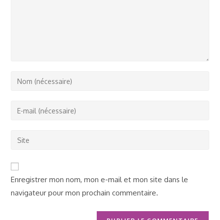
Enter
your
name
Enter
or
your
username
email
Saisir
to
address
l’URL
comment
to
de
comment
votre
Enregistrer mon nom, mon e-mail et mon site dans le
site
navigateur pour mon prochain commentaire.
(facultatif)