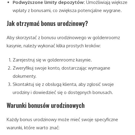
Podwyższone limity depozytów:
Umożliwiają większe
wpłaty z bonusami, co zwiększa potencjalne wygrane.
Jak otrzymać bonus urodzinowy?
Aby skorzystać z bonusu urodzinowego w goldenroomz
kasynie, należy wykonać kilka prostych kroków:
Zarejestruj się w goldenroomz kasynie.
Zweryfikuj swoje konto, dostarczając wymagane
dokumenty.
Skontaktuj się z obsługą klienta, aby zgłosić swoje
urodziny i dowiedzieć się o dostępnych bonusach.
Warunki bonusów urodzinowych
Każdy bonus urodzinowy może mieć swoje specyficzne
warunki, które warto znać: