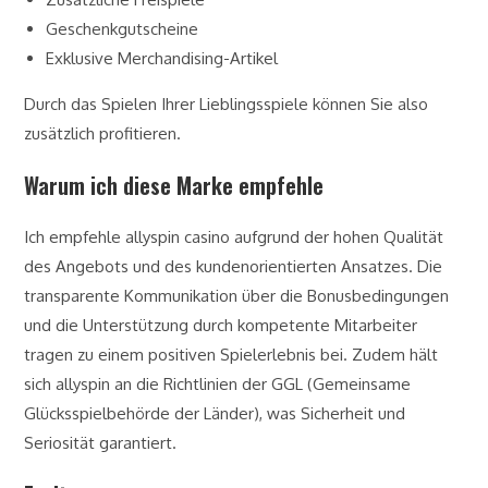
Geschenkgutscheine
Exklusive Merchandising-Artikel
Durch das Spielen Ihrer Lieblingsspiele können Sie also
zusätzlich profitieren.
Warum ich diese Marke empfehle
Ich empfehle allyspin casino aufgrund der hohen Qualität
des Angebots und des kundenorientierten Ansatzes. Die
transparente Kommunikation über die Bonusbedingungen
und die Unterstützung durch kompetente Mitarbeiter
tragen zu einem positiven Spielerlebnis bei. Zudem hält
sich allyspin an die Richtlinien der GGL (Gemeinsame
Glücksspielbehörde der Länder), was Sicherheit und
Seriosität garantiert.