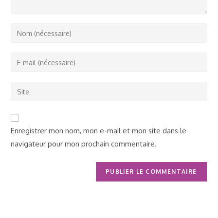
Enter
your
name
Enter
or
your
username
email
Saisir
to
address
l’URL
comment
to
de
comment
votre
Enregistrer mon nom, mon e-mail et mon site dans le
site
navigateur pour mon prochain commentaire.
(facultatif)