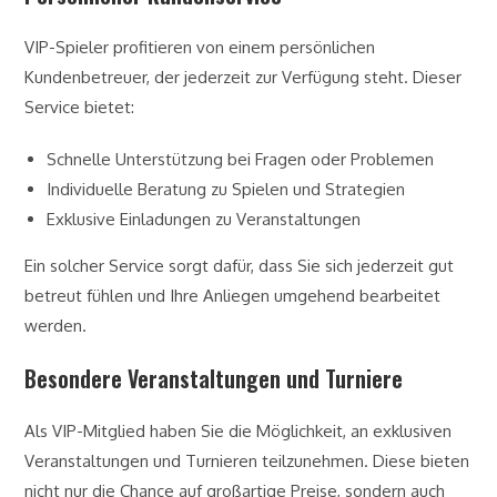
VIP-Spieler profitieren von einem persönlichen
Kundenbetreuer, der jederzeit zur Verfügung steht. Dieser
Service bietet:
Schnelle Unterstützung bei Fragen oder Problemen
Individuelle Beratung zu Spielen und Strategien
Exklusive Einladungen zu Veranstaltungen
Ein solcher Service sorgt dafür, dass Sie sich jederzeit gut
betreut fühlen und Ihre Anliegen umgehend bearbeitet
werden.
Besondere Veranstaltungen und Turniere
Als VIP-Mitglied haben Sie die Möglichkeit, an exklusiven
Veranstaltungen und Turnieren teilzunehmen. Diese bieten
nicht nur die Chance auf großartige Preise, sondern auch