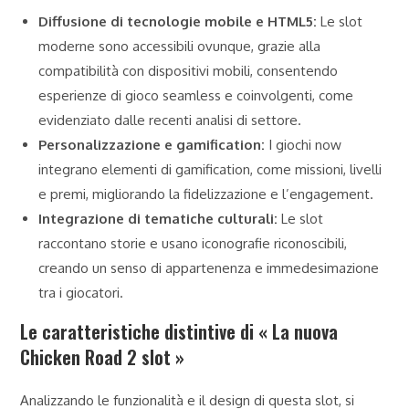
Diffusione di tecnologie mobile e HTML5:
Le slot
moderne sono accessibili ovunque, grazie alla
compatibilità con dispositivi mobili, consentendo
esperienze di gioco seamless e coinvolgenti, come
evidenziato dalle recenti analisi di settore.
Personalizzazione e gamification:
I giochi now
integrano elementi di gamification, come missioni, livelli
e premi, migliorando la fidelizzazione e l’engagement.
Integrazione di tematiche culturali:
Le slot
raccontano storie e usano iconografie riconoscibili,
creando un senso di appartenenza e immedesimazione
tra i giocatori.
Le caratteristiche distintive di
« La nuova
Chicken Road 2 slot »
Analizzando le funzionalità e il design di questa slot, si