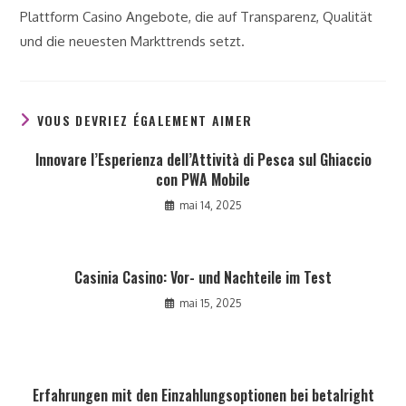
Plattform Casino Angebote, die auf Transparenz, Qualität
und die neuesten Markttrends setzt.
VOUS DEVRIEZ ÉGALEMENT AIMER
Innovare l’Esperienza dell’Attività di Pesca sul Ghiaccio
con PWA Mobile
mai 14, 2025
Casinia Casino: Vor- und Nachteile im Test
mai 15, 2025
Erfahrungen mit den Einzahlungsoptionen bei betalright