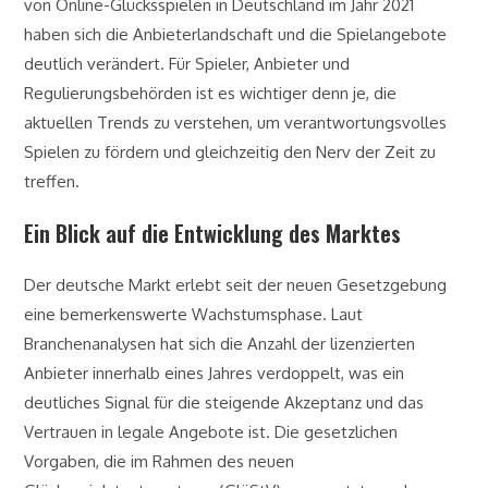
von Online-Glücksspielen in Deutschland im Jahr 2021
haben sich die Anbieterlandschaft und die Spielangebote
deutlich verändert. Für Spieler, Anbieter und
Regulierungsbehörden ist es wichtiger denn je, die
aktuellen Trends zu verstehen, um verantwortungsvolles
Spielen zu fördern und gleichzeitig den Nerv der Zeit zu
treffen.
Ein Blick auf die Entwicklung des Marktes
Der deutsche Markt erlebt seit der neuen Gesetzgebung
eine bemerkenswerte Wachstumsphase. Laut
Branchenanalysen hat sich die Anzahl der lizenzierten
Anbieter innerhalb eines Jahres verdoppelt, was ein
deutliches Signal für die steigende Akzeptanz und das
Vertrauen in legale Angebote ist. Die gesetzlichen
Vorgaben, die im Rahmen des neuen